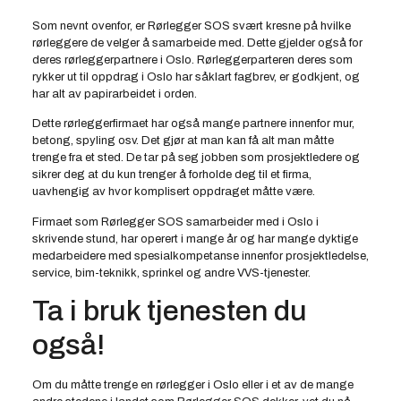
Som nevnt ovenfor, er Rørlegger SOS svært kresne på hvilke
rørleggere de velger å samarbeide med. Dette gjelder også for
deres rørleggerpartnere i Oslo. Rørleggerparteren deres som
rykker ut til oppdrag i Oslo har såklart fagbrev, er godkjent, og
har alt av papirarbeidet i orden.
Dette rørleggerfirmaet har også mange partnere innenfor mur,
betong, spyling osv. Det gjør at man kan få alt man måtte
trenge fra et sted. De tar på seg jobben som prosjektledere og
sikrer deg at du kun trenger å forholde deg til et firma,
uavhengig av hvor komplisert oppdraget måtte være.
Firmaet som Rørlegger SOS samarbeider med i Oslo i
skrivende stund, har operert i mange år og har mange dyktige
medarbeidere med spesialkompetanse innenfor prosjektledelse,
service, bim-teknikk, sprinkel og andre VVS-tjenester.
Ta i bruk tjenesten du
også!
Om du måtte trenge en rørlegger i Oslo eller i et av de mange