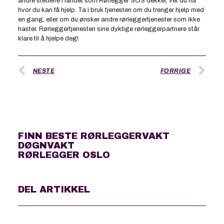
andre stedene i landet som Rørlegger SOS dekker, vet du nå
hvor du kan få hjelp. Ta i bruk tjenesten om du trenger hjelp med
en gang, eller om du ønsker andre rørleggertjenester som ikke
haster. Rørleggertjenesten sine dyktige rørleggerpartnere står
klare til å hjelpe deg!
NESTE
FORRIGE
FINN BESTE RØRLEGGERVAKT
DØGNVAKT
RØRLEGGER OSLO
DEL ARTIKKEL