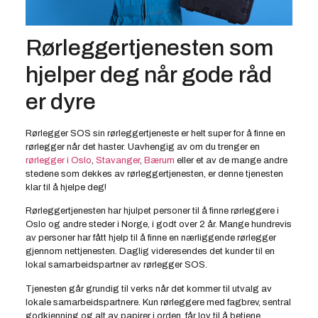
Rørleggertjenesten som
hjelper deg når gode råd
er dyre
Rørlegger SOS sin rørleggertjeneste er helt super for å finne en
rørlegger når det haster. Uavhengig av om du trenger en
rørlegger i Oslo
,
Stavanger
,
Bærum
eller et av de mange andre
stedene som dekkes av rørleggertjenesten, er denne tjenesten
klar til å hjelpe deg!
Rørleggertjenesten har hjulpet personer til å finne rørleggere i
Oslo og andre steder i Norge, i godt over 2 år. Mange hundrevis
av personer har fått hjelp til å finne en nærliggende rørlegger
gjennom nettjenesten. Daglig videresendes det kunder til en
lokal samarbeidspartner av rørlegger SOS.
Tjenesten går grundig til verks når det kommer til utvalg av
lokale samarbeidspartnere. Kun rørleggere med fagbrev, sentral
godkjenning og alt av papirer i orden, får lov til å betjene