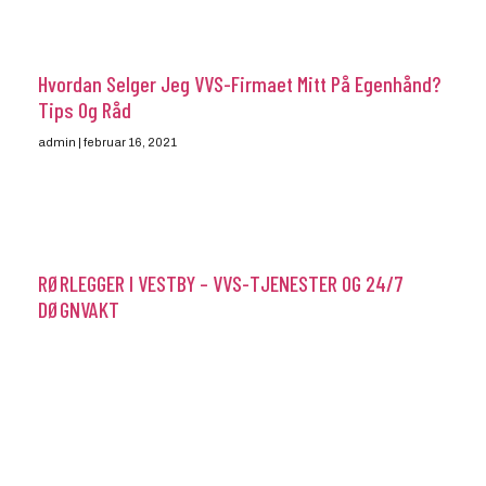
Hvordan Selger Jeg VVS-Firmaet Mitt På Egenhånd?
Tips Og Råd
admin
februar 16, 2021
RØRLEGGER I VESTBY – VVS-TJENESTER OG 24/7
DØGNVAKT
admin
august 27, 2020
FINN BESTE ELEKTRIKER HER