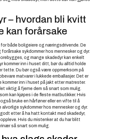
 – hvordan bli kvitt
e kan forårsake
 for både boligeiere og næringsdrivende. De
og forårsake sykdommer hos mennesker og dyr.
 forebygges, og mange skadedyr kan enkelt
 kommer inn i huset ditt, bør du alltid holde
er er tette. Du bør også være oppmerksom på
ppbevare matvarer i lukkede emballasjer. Det er
e kommer inn i huset på jakt etter matrester.
det viktig å fjerne dem så snart som mulig.
om kan kjøpes i de fleste matbutikker. Hvis
gså bruke en hårføner eller en vifte til å
e alvorlige sykdommer hos mennesker og dyr.
e godt etter å ha hatt kontakt med skadedyr,
pleve. Hvis du mistenker at du har blitt
erinær så snart som mulig.