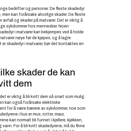
ange bedrifter og personer. De fleste skadedyr
e, men kan forårsake alvorlige skader. De fleste
avfall og skader på matvarer. Det er viktig å
vorlige sykdommer hos mennesker. Noen
skadedyr i matvarer kan bekjempes ved å holde
matvarer nøye før de kjøpes, og å lagre
t er skadedyr i matvarer, bør det kontaktes en
vilke skader de kan
vitt dem
t er viktig å bli kvitt dem så snart som mulig.
n kan også forårsake elektriske
kjent for å være bærere av sykdommer, noe som
dedyrene i hus er mus, rotter, maur,
ene kan normalt bli funnet i kjellere, kjøkken,
vann. For å bli kvitt skadedyrene, må du finne