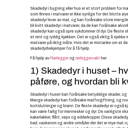
Skadedyr i bygning eller hus er et stort problem for m
som finnes i matvarer er ikke synlige for det blotte øy
skadedyr lever av mat, og kan forårsake store mengder 
bli kvitt skadedyr i matvarer, da de kan forårsake al
skadedyr kan også spre sykdommer til dyr. De fleste 
et rent og ryddig kjøkken. Det er også viktig å sjekke 
matvarer på riktig måte. Hvis det er mistanke om at de
skadedyrbekjemper for å få hjelp.
Få hjelp av
Rørlegger
og
rørleggervakt
her
1) Skadedyr i huset – h
påføre, og hvordan bli k
Skadedyr i huset kan forårsake betydelige skader, og de
Mange skadedyr kan forårsake matforgiftning, og noe
kortslutninger og brann. De fleste skadedyr er også 
kan være farlig for mennesker og dyr. De vanligste ska
kakerlakker, flått, veps og edderkopper. Disse skadedyr
bad, vaskerom og andre områder der det er mye mat og 