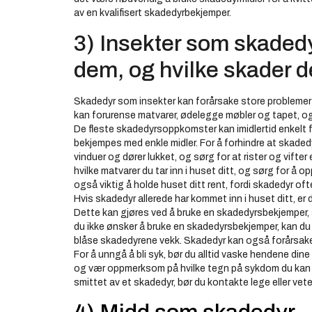
av en kvalifisert skadedyrbekjemper.
3) Insekter som skadedyr
dem, og hvilke skader d
Skadedyr som insekter kan forårsake store problemer
kan forurense matvarer, ødelegge møbler og tapet, 
De fleste skadedyrsoppkomster kan imidlertid enkelt
bekjempes med enkle midler. For å forhindre at skadedyr
vinduer og dører lukket, og sørg for at rister og vift
hvilke matvarer du tar inn i huset ditt, og sørg for å o
også viktig å holde huset ditt rent, fordi skadedyr oft
Hvis skadedyr allerede har kommet inn i huset ditt, er 
Dette kan gjøres ved å bruke en skadedyrsbekjemper, s
du ikke ønsker å bruke en skadedyrsbekjemper, kan du o
blåse skadedyrene vekk. Skadedyr kan også forårsak
For å unngå å bli syk, bør du alltid vaske hendene din
og vær oppmerksom på hvilke tegn på sykdom du kan op
smittet av et skadedyr, bør du kontakte lege eller vet