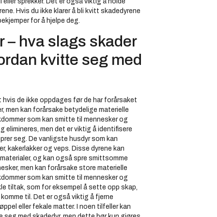
 eller sprekker. Det er også viktig å holde
ne. Hvis du ikke klarer å bli kvitt skadedyrene
ekjemper for å hjelpe deg.
 – hva slags skader
ordan kvitte seg med
t hvis de ikke oppdages før de har forårsaket
er, men kan forårsake betydelige materielle
sykdommer som kan smitte til mennesker og
 elimineres, men det er viktig å identifisere
 sprer seg. De vanligste husdyr som kan
pper, kakerlakker og veps. Disse dyrene kan
smaterialer, og kan også spre smittsomme
nesker, men kan forårsake store materielle
sykdommer som kan smitte til mennesker og
le tiltak, som for eksempel å sette opp skap,
komme til. Det er også viktig å fjerne
pel eller fekale matter. I noen tilfeller kan
te seg med skadedyr, men dette bør kun gjøres