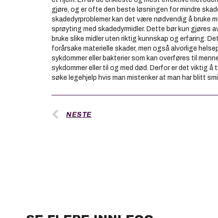
gjøre, og er ofte den beste løsningen for mindre skad
skadedyrproblemer kan det være nødvendig å bruke m
sprøyting med skadedyrmidler. Dette bør kun gjøres av 
bruke slike midler uten riktig kunnskap og erfaring. De
forårsake materielle skader, men også alvorlige helse
sykdommer eller bakterier som kan overføres til mennes
sykdommer eller til og med død. Derfor er det viktig å t
søke legehjelp hvis man mistenker at man har blitt smi
NESTE