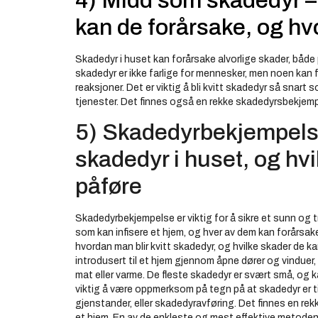
4) Midd som skadedyr –
kan de forårsake, og hvo
Skadedyr i huset kan forårsake alvorlige skader, både 
skadedyr er ikke farlige for mennesker, men noen kan 
reaksjoner. Det er viktig å bli kvitt skadedyr så snart 
tjenester. Det finnes også en rekke skadedyrsbekjem
5) Skadedyrbekjempelse 
skadedyr i huset, og hv
påføre
Skadedyrbekjempelse er viktig for å sikre et sunn og 
som kan infisere et hjem, og hver av dem kan forårsake 
hvordan man blir kvitt skadedyr, og hvilke skader de ka
introdusert til et hjem gjennom åpne dører og vinduer, 
mat eller varme. De fleste skadedyr er svært små, og k
viktig å være oppmerksom på tegn på at skadedyr er til
gjenstander, eller skadedyravføring. Det finnes en rekke
et hjem. En av de enkleste og mest effektive metodene 