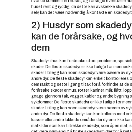
hvor de kommer inn i huset, og forsegle eventuelle hull
huset rent og ryddig, da dette kan avskrekke skadedyre
selv, kan det være nødvendig å kontakte en skadedyrb
2) Husdyr som skadedyr
kan de forårsake, og hv
dem
Skadedyr i hus kan forårsake store problemer, spesiel
skader. De fleste skadedyr er ikke farlige for mennesk
skader. I tillegg kan noen skadedyr være bærere av 
andre dyr. De fleste skadedyr kan enkelt kontrolleres og
dem raskt og sette i gang tiltak for å forhindre at de
forårsake skader er mus, rotter, kaniner, mår, flått, lo
gnage gjennom tak, vegger, kabler og andre bygning
sykdommer. De fleste skadedyr er ikke farlige for men
skader. I tillegg kan noen skadedyr være bærere av 
andre dyr. De fleste skadedyr kan kontrolleres med enk
kasser eller andre lukkede områder der dyrene ikke kan 
matkilder som kan tiltrekke skadedyr, som åpen mat, søp
det være nødvendig å bruke skadedyrmidler for å kvit