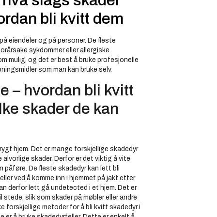
 hva slags skader
rdan bli kvitt dem
på eiendeler og på personer. De fleste
forårsake sykdommer eller allergiske
som mulig, og det er best å bruke profesjonelle
pningsmidler som man kan bruke selv.
– hvordan bli kvitt
ilke skader de kan
trygt hjem. Det er mange forskjellige skadedyr
alvorlige skader. Derfor er det viktig å vite
n påføre. De fleste skadedyr kan lett bli
eller ved å komme inn i hjemmet på jakt etter
an derfor lett gå undetected i et hjem. Det er
 stede, slik som skader på møbler eller andre
 forskjellige metoder for å bli kvitt skadedyr i
er å bruke skadedyrfeller. Dette er enkelt å